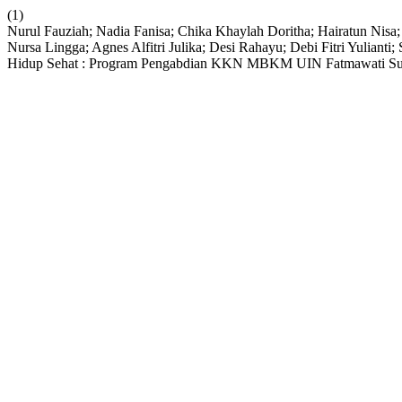
(1)
Nurul Fauziah; Nadia Fanisa; Chika Khaylah Doritha; Hairatun Nisa; 
Nursa Lingga; Agnes Alfitri Julika; Desi Rahayu; Debi Fitri Yulian
Hidup Sehat : Program Pengabdian KKN MBKM UIN Fatmawati Suk