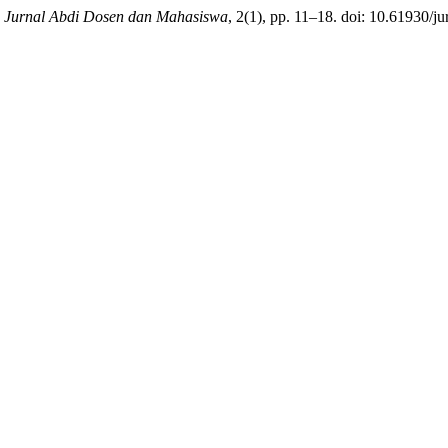
 Jurnal Abdi Dosen dan Mahasiswa
, 2(1), pp. 11–18. doi: 10.61930/j