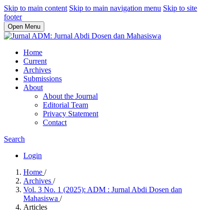
Skip to main content
Skip to main navigation menu
Skip to site
footer
Open Menu
Home
Current
Archives
Submissions
About
About the Journal
Editorial Team
Privacy Statement
Contact
Search
Login
Home
/
Archives
/
Vol. 3 No. 1 (2025): ADM : Jurnal Abdi Dosen dan
Mahasiswa
/
Articles