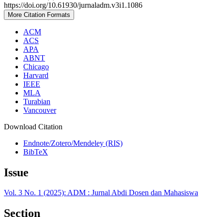
https://doi.org/10.61930/jurnaladm.v3i1.1086
More Citation Formats
ACM
ACS
APA
ABNT
Chicago
Harvard
IEEE
MLA
Turabian
Vancouver
Download Citation
Endnote/Zotero/Mendeley (RIS)
BibTeX
Issue
Vol. 3 No. 1 (2025): ADM : Jurnal Abdi Dosen dan Mahasiswa
Section