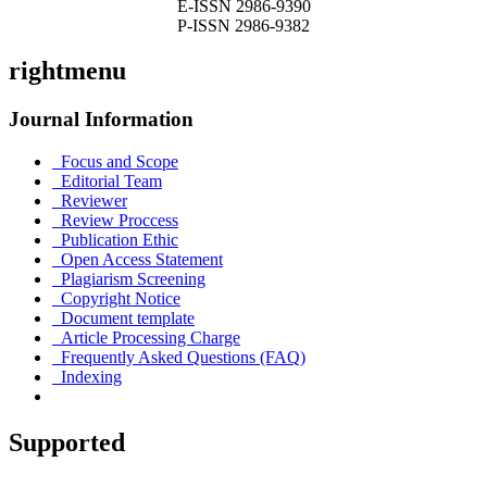
E-ISSN 2986-9390
P-ISSN 2986-9382
rightmenu
Journal Information
Focus and Scope
Editorial Team
Reviewer
Review Proccess
Publication Ethic
Open Access Statement
Plagiarism Screening
Copyright Notice
Document template
Article Processing Charge
Frequently Asked Questions (FAQ)
Indexing
Supported