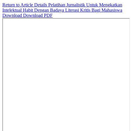
Return to Article Details
Pelatihan Jurnalistik Untuk Mengkatkan
Intelektual Habit Dengan Badaya Literasi Kritis Bagi Mahasiswa
Download
Download PDF