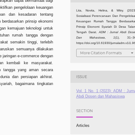
arapkan dapat bermanfaat bagi
ektifkan pengelolaan keuangan
Lita, Novita, Helina, & Witry. (2023
man dan kesadaran tentang
Sosialisasi Perencanaan Dan Pengelola
 berdasarkan prinsip ekonomi
Keuangan Rumah Tangga Berdasark
Prinsip Ekonomi Syariah Di Desa Tala
ngan kemajuan teknologi untuk
Tengah Darat.
ADM : Jurnal Abdi Dos
tuhan rumah tangga dengan
Dan Mahasiswa
,
1
(1), 31–3
kat semakin tinggi, terlebih
https://doi.org/10.61930/jurnaladm.v1i1.9
aruskan semuanya dilakukan
More Citation Formats
e jaringan e-commerce dengan
kan kembali ke masyarakat.
h tangga yang aman secara
dunia dan persiapan akhirat.
ISSUE
ariah, bagaimana tingkatan
Vol. 1 No. 1 (2023): ADM : Jurn
Abdi Dosen dan Mahasiswa
SECTION
Articles