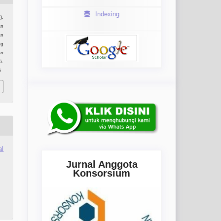
Indexing
).
an
an
ng
en
6.
6
al
Jurnal Anggota
Konsorsium