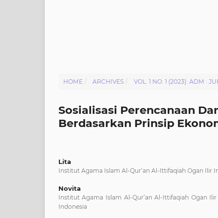
HOME
/
ARCHIVES
/
VOL. 1 NO. 1 (2023): ADM
Sosialisasi Perencanaan D
Berdasarkan Prinsip Ekonom
Lita
Institut Agama Islam Al-Qur’an Al-Ittifaqiah Ogan Ilir 
Novita
Institut Agama Islam Al-Qur’an Al-Ittifaqiah Ogan Ilir
Indonesia