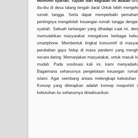
ekonomi syariah. Tujuan dari kegiatan ini adalah
dih
ibu-ibu di desa talang tengah darat Untuk lebih mengef
rumah tangga. Serta dapat memperbaiki pemaha
pentingnya mengelolah keuangan rumah tangga dengan
syariah. Sebuah tantangan yang dihadapi saat ini, de
memudahkan masyarakat mengakses berbagai kebu
smartphone. Membentuk tingkat konsumtif di masyara
perubahan gaya hidup di masa pandemi yang mengh
secara daring. Memanjakan masyarakat, untuk masuk k
mudah. Pada sosilisasi kali ini, kami menyadar
Bagaimana seharusnya pengelolaan keuangan ruma
islami. Agar seimbang antara melengkapi kebutuhan 
Konsep yang diterapkan adalah konsep maqoshid sy
kebutuhan itu seharusnya direalisasikan.