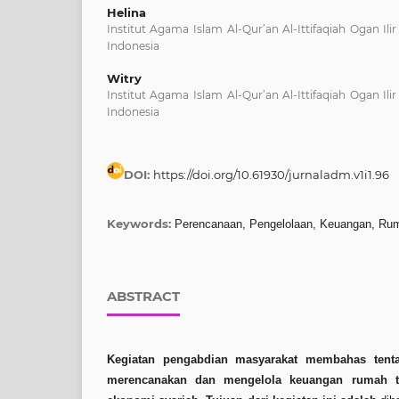
Helina
Institut Agama Islam Al-Qur’an Al-Ittifaqiah Ogan Ilir
Indonesia
Witry
Institut Agama Islam Al-Qur’an Al-Ittifaqiah Ogan Ilir
Indonesia
DOI:
https://doi.org/10.61930/jurnaladm.v1i1.96
Keywords:
Perencanaan, Pengelolaan, Keuangan, Ru
ABSTRACT
Kegiatan pengabdian masyarakat membahas tenta
merencanakan dan mengelola keuangan rumah ta