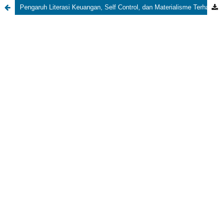
Pengaruh Literasi Keuangan, Self Control, dan Materialisme Terhadap Financial Behavior Mahasiswa Psikologi