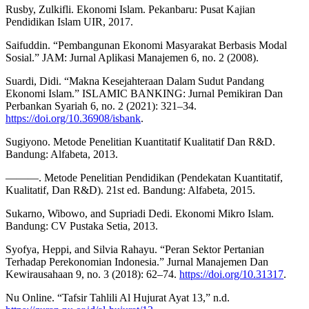
Rusby, Zulkifli. Ekonomi Islam. Pekanbaru: Pusat Kajian
Pendidikan Islam UIR, 2017.
Saifuddin. “Pembangunan Ekonomi Masyarakat Berbasis Modal
Sosial.” JAM: Jurnal Aplikasi Manajemen 6, no. 2 (2008).
Suardi, Didi. “Makna Kesejahteraan Dalam Sudut Pandang
Ekonomi Islam.” ISLAMIC BANKING: Jurnal Pemikiran Dan
Perbankan Syariah 6, no. 2 (2021): 321–34.
https://doi.org/10.36908/isbank
.
Sugiyono. Metode Penelitian Kuantitatif Kualitatif Dan R&D.
Bandung: Alfabeta, 2013.
———. Metode Penelitian Pendidikan (Pendekatan Kuantitatif,
Kualitatif, Dan R&D). 21st ed. Bandung: Alfabeta, 2015.
Sukarno, Wibowo, and Supriadi Dedi. Ekonomi Mikro Islam.
Bandung: CV Pustaka Setia, 2013.
Syofya, Heppi, and Silvia Rahayu. “Peran Sektor Pertanian
Terhadap Perekonomian Indonesia.” Jurnal Manajemen Dan
Kewirausahaan 9, no. 3 (2018): 62–74.
https://doi.org/10.31317
.
Nu Online. “Tafsir Tahlili Al Hujurat Ayat 13,” n.d.