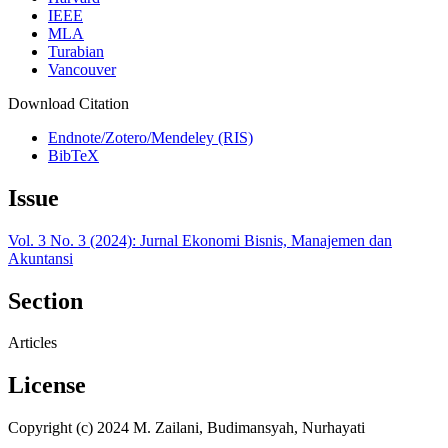
IEEE
MLA
Turabian
Vancouver
Download Citation
Endnote/Zotero/Mendeley (RIS)
BibTeX
Issue
Vol. 3 No. 3 (2024): Jurnal Ekonomi Bisnis, Manajemen dan
Akuntansi
Section
Articles
License
Copyright (c) 2024 M. Zailani, Budimansyah, Nurhayati