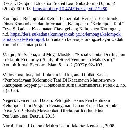
Reslaj : Religion Education Social Laa Roiba Journal 6, no. 2
(2024): 909–18.
https://doi.org/10.47476/reslaj.v6i2.5280
.
Kuningan, Bidang Tata Kelola Pemerintah Berbasis Elektronik -
Dinas Komunikasi dan Informatika Kabupaten. “Kelompok Tani.”
Desa Sukadana Kecamatan Ciawigebang Kabupaten Kuningan,
n.d.
https://desa-sukadana.kuningankab.go.id/lembaga/kelompok-
tani#:~:text=Kelompok
tani adalah beberapa orang,sebagai wadah
komunikasi antar petani.
Madjid, St. Saleha, and Mega Mustika. “Social Capital Derification
in Islamic Economy ( Study of Street Vendors in Makassar ).”
Annibh Jurnal Ekonomi Islam 5, no. 2 (2022): 92–103.
Mutmainna, Inayatul, Lukman Hakim, and Djuliati Saleh.
“Pemberdayaan Kelompok Tani Di Kecamatan Marioriwawo
Kabupaten Soppeng.” Kolaborasi: Jurnal Administrasi Publik 2, no.
2 (2016).
Negeri, Kementrian Dalam. Petunjuk Teknis Pembentukan
Kelompok Tani Program Penanganan Lahan Kritis Dan Sumber
Daya Air Berbasis Masyarakat. Direktorat Jendral Bina
Pembangunan Daerah, 2013.
Nurul, Huda. Ekonomi Makro Islam. Jakarta: Kencana, 2008.