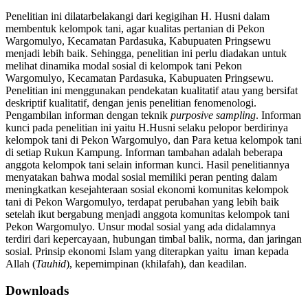
Penelitian ini dilatarbelakangi dari kegigihan H. Husni dalam
membentuk kelompok tani, agar kualitas pertanian di Pekon
Wargomulyo, Kecamatan Pardasuka, Kabupuaten Pringsewu
menjadi lebih baik. Sehingga, penelitian ini perlu diadakan untuk
melihat dinamika modal sosial di kelompok tani Pekon
Wargomulyo, Kecamatan Pardasuka, Kabupuaten Pringsewu.
Penelitian ini menggunakan pendekatan kualitatif atau yang bersifat
deskriptif kualitatif, dengan jenis penelitian fenomenologi.
Pengambilan informan dengan teknik
purposive sampling
. Informan
kunci pada penelitian ini yaitu H.Husni selaku pelopor berdirinya
kelompok tani di Pekon Wargomulyo, dan Para ketua kelompok tani
di setiap Rukun Kampung. Informan tambahan adalah beberapa
anggota kelompok tani selain informan kunci. Hasil penelitiannya
menyatakan bahwa modal sosial memiliki peran penting dalam
meningkatkan kesejahteraan sosial ekonomi komunitas kelompok
tani di Pekon Wargomulyo, terdapat perubahan yang lebih baik
setelah ikut bergabung menjadi anggota komunitas kelompok tani
Pekon Wargomulyo. Unsur modal sosial yang ada didalamnya
terdiri dari kepercayaan, hubungan timbal balik, norma, dan jaringan
sosial. Prinsip ekonomi Islam yang diterapkan yaitu iman kepada
Allah (
Tauhid
), kepemimpinan (khilafah), dan keadilan.
Downloads