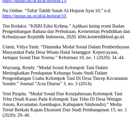
https://quran.nu.or.id/al-hujurat/13
.
Nu Online. “Tafsir Tahlili Surah Al-Hujurat Ayat 10,” n.d.
https://quran.nu.or.id/al-hujurat/10
.
Tim Redaksi. “KBBI Edisi Kelima.” Aplikasi luring resmi Badan
Pengembangan Bahasa dan Perbukuan, Kementrian Pendidikan dan
Kebudayaan Republik Indonesia, 2020. kbbi.kemendikbud.go.id.
Utami, Vidya Yanti. “Dinamika Modal Sosial Dalam Pemberdayaan
Masyarakat Pada Desa Wisata Halal Setanggor: Kepercayaan,
Jaringan Sosial Dan Norma.” Reformasi 10, no. 1 (2020): 34–44.
Wuysang, Rendy. “Modal Sosial Kelompok Tani Dalam
Meningkatkan Pendapatan Keluarga Suatu Studi Dalam
Pengembangan Usaha Kelompok Tani Di Desa Tincep Kecamatan
Sonder.” Journal “Acta Diurna” 3, no. 3 (2014).
Yeni Puspita. “Modal Sosial Dan Kesejahteraan Kelompok Tani
Tebu (Studi Kasus Pada Kelompok Tani Tebu Di Desa Wringin
Anom, Kecamatan Asembagus, Kabupaten Situbondo).” Media
Trend Berkala Kajian Ekonomi Dan Studi Pembangunan 15, no. 1
(2020): 29–40.