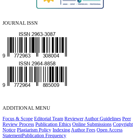
JOURNAL ISSN
ADDITIONAL MENU
Focus & Scope
Editorial Team
Reviewer
Author Guidelines
Peer
Review Process
Publication Ethics
Online Submissions
Copyright
Notice
Plagiarism Policy
Indexing
Author Fees
Open Access
Statement
Publication Frequency