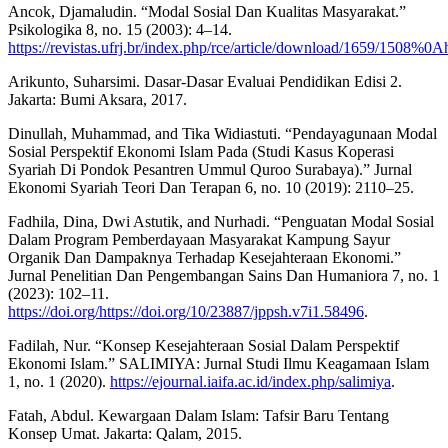
Ancok, Djamaludin. “Modal Sosial Dan Kualitas Masyarakat.”
Psikologika 8, no. 15 (2003): 4–14.
https://revistas.ufrj.br/index.php/rce/article/download/1659/1508
Arikunto, Suharsimi. Dasar-Dasar Evaluai Pendidikan Edisi 2.
Jakarta: Bumi Aksara, 2017.
Dinullah, Muhammad, and Tika Widiastuti. “Pendayagunaan Modal
Sosial Perspektif Ekonomi Islam Pada (Studi Kasus Koperasi
Syariah Di Pondok Pesantren Ummul Quroo Surabaya).” Jurnal
Ekonomi Syariah Teori Dan Terapan 6, no. 10 (2019): 2110–25.
Fadhila, Dina, Dwi Astutik, and Nurhadi. “Penguatan Modal Sosial
Dalam Program Pemberdayaan Masyarakat Kampung Sayur
Organik Dan Dampaknya Terhadap Kesejahteraan Ekonomi.”
Jurnal Penelitian Dan Pengembangan Sains Dan Humaniora 7, no. 1
(2023): 102–11.
https://doi.org/https://doi.org/10/23887/jppsh.v7i1.58496
.
Fadilah, Nur. “Konsep Kesejahteraan Sosial Dalam Perspektif
Ekonomi Islam.” SALIMIYA: Jurnal Studi Ilmu Keagamaan Islam
1, no. 1 (2020).
https://ejournal.iaifa.ac.id/index.php/salimiya
.
Fatah, Abdul. Kewargaan Dalam Islam: Tafsir Baru Tentang
Konsep Umat. Jakarta: Qalam, 2015.