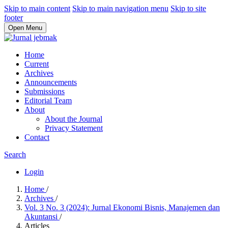
Skip to main content
Skip to main navigation menu
Skip to site
footer
Open Menu
Home
Current
Archives
Announcements
Submissions
Editorial Team
About
About the Journal
Privacy Statement
Contact
Search
Login
Home
/
Archives
/
Vol. 3 No. 3 (2024): Jurnal Ekonomi Bisnis, Manajemen dan
Akuntansi
/
Articles