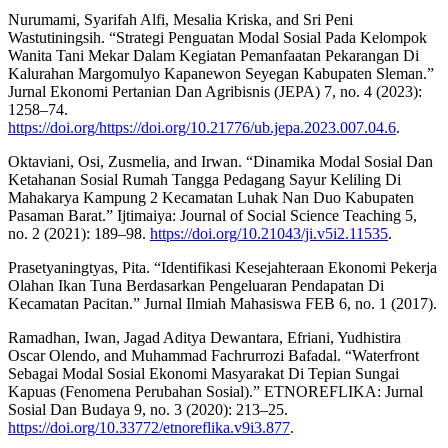
Nurumami, Syarifah Alfi, Mesalia Kriska, and Sri Peni
Wastutiningsih. “Strategi Penguatan Modal Sosial Pada Kelompok
Wanita Tani Mekar Dalam Kegiatan Pemanfaatan Pekarangan Di
Kalurahan Margomulyo Kapanewon Seyegan Kabupaten Sleman.”
Jurnal Ekonomi Pertanian Dan Agribisnis (JEPA) 7, no. 4 (2023):
1258–74.
https://doi.org/https://doi.org/10.21776/ub.jepa.2023.007.04.6
.
Oktaviani, Osi, Zusmelia, and Irwan. “Dinamika Modal Sosial Dan
Ketahanan Sosial Rumah Tangga Pedagang Sayur Keliling Di
Mahakarya Kampung 2 Kecamatan Luhak Nan Duo Kabupaten
Pasaman Barat.” Ijtimaiya: Journal of Social Science Teaching 5,
no. 2 (2021): 189–98.
https://doi.org/10.21043/ji.v5i2.11535
.
Prasetyaningtyas, Pita. “Identifikasi Kesejahteraan Ekonomi Pekerja
Olahan Ikan Tuna Berdasarkan Pengeluaran Pendapatan Di
Kecamatan Pacitan.” Jurnal Ilmiah Mahasiswa FEB 6, no. 1 (2017).
Ramadhan, Iwan, Jagad Aditya Dewantara, Efriani, Yudhistira
Oscar Olendo, and Muhammad Fachrurrozi Bafadal. “Waterfront
Sebagai Modal Sosial Ekonomi Masyarakat Di Tepian Sungai
Kapuas (Fenomena Perubahan Sosial).” ETNOREFLIKA: Jurnal
Sosial Dan Budaya 9, no. 3 (2020): 213–25.
https://doi.org/10.33772/etnoreflika.v9i3.877
.