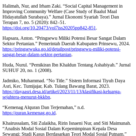
Halimah, Nur, and Irham Zaki. “Social Capital Management in
Improving Community Welfare (Case Study of Baalul Maal
Hidayatullah Surabaya).” Jurnal Ekonomi Syariah Teori Dan
Terapan 7, no. 5 (2020): 842–51.
https://doi.org/10.20473/vol7iss20205pp842-851
.
Hapsara, Anton. “Pringsewu Miliki Potensi Besar Sangat Dalam
Sektor Pertanian.” Pemerintah Daerah Kabupaten Prinsewu, 2024.
https://pringsewuka.go.id/detailpost/pringsewu-miliki-potensi-
sangat-besar-dalam-sektor-pertanian
.
Huda, Nurul. “Pemikiran Ibn Khaldun Tentang Ashabiyah.” Jurnal
SUHUF 20, no. 1 (2008).
Jadmiko, Muhammad. “No Title.” Sistem Informasi Tiyuh Daya
Asri, Kec. Tumijajar, Kab. Tulang Bawang Barat, 2023.
https://dayaasri.desa.id/artikel/2023/11/13/klasifikasi-keluarga-
sejahtera-menurut-bkkbn
.
“Kemenag Alquran Dan Terjemahan,” n.d.
https://quran.kemenag.go.id
.
Khairussalam, Siti Zulaikha, Ririn Isnaeni Nur, and Siti Maimunah.
“Analisis Modal Sosial Dalam Kepemimpinan Kepala Desa
Sewangi: Studi Kasus Berdasarkan Teori Modal Sosial Putnam.”