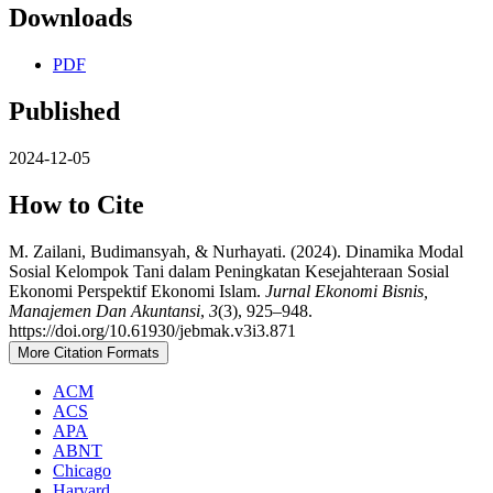
Downloads
PDF
Published
2024-12-05
How to Cite
M. Zailani, Budimansyah, & Nurhayati. (2024). Dinamika Modal
Sosial Kelompok Tani dalam Peningkatan Kesejahteraan Sosial
Ekonomi Perspektif Ekonomi Islam.
Jurnal Ekonomi Bisnis,
Manajemen Dan Akuntansi
,
3
(3), 925–948.
https://doi.org/10.61930/jebmak.v3i3.871
More Citation Formats
ACM
ACS
APA
ABNT
Chicago
Harvard