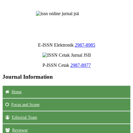
E-ISSN Elektronik
2987-8985
P-ISSN Cetak
2987-8977
Journal Information
Home
Focus
and Scope
Editorial Team
Reviewer