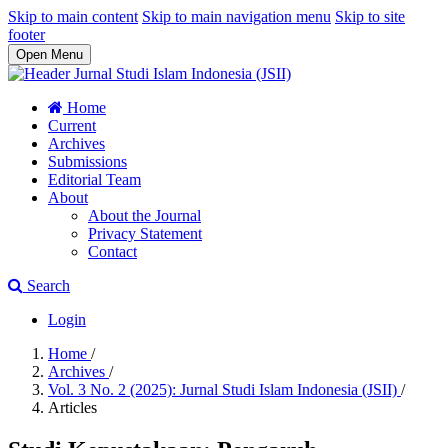
Skip to main content
Skip to main navigation menu
Skip to site
footer
Open Menu
Home
Current
Archives
Submissions
Editorial Team
About
About the Journal
Privacy Statement
Contact
Search
Login
Home
/
Archives
/
Vol. 3 No. 2 (2025): Jurnal Studi Islam Indonesia (JSII)
/
Articles