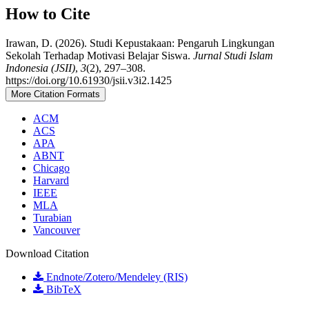
How to Cite
Irawan, D. (2026). Studi Kepustakaan: Pengaruh Lingkungan
Sekolah Terhadap Motivasi Belajar Siswa.
Jurnal Studi Islam
Indonesia (JSII)
,
3
(2), 297–308.
https://doi.org/10.61930/jsii.v3i2.1425
More Citation Formats
ACM
ACS
APA
ABNT
Chicago
Harvard
IEEE
MLA
Turabian
Vancouver
Download Citation
Endnote/Zotero/Mendeley (RIS)
BibTeX