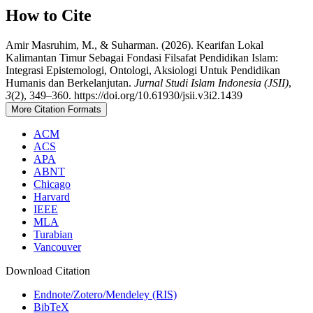
How to Cite
Amir Masruhim, M., & Suharman. (2026). Kearifan Lokal
Kalimantan Timur Sebagai Fondasi Filsafat Pendidikan Islam:
Integrasi Epistemologi, Ontologi, Aksiologi Untuk Pendidikan
Humanis dan Berkelanjutan.
Jurnal Studi Islam Indonesia (JSII)
,
3
(2), 349–360. https://doi.org/10.61930/jsii.v3i2.1439
More Citation Formats
ACM
ACS
APA
ABNT
Chicago
Harvard
IEEE
MLA
Turabian
Vancouver
Download Citation
Endnote/Zotero/Mendeley (RIS)
BibTeX