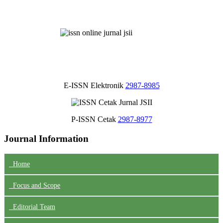
E-ISSN Elektronik
2987-8985
P-ISSN Cetak
2987-8977
Journal Information
Home
Focus
and Scope
Editorial Team