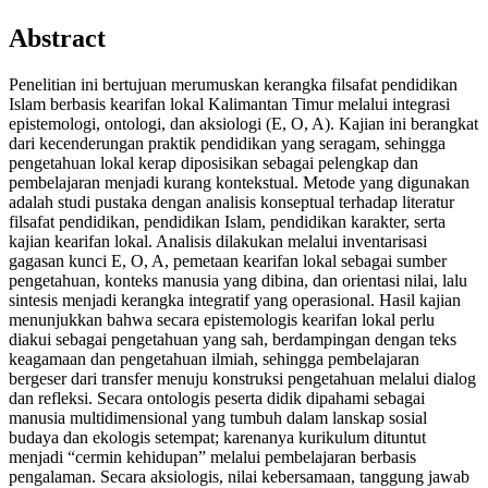
Abstract
Penelitian ini bertujuan merumuskan kerangka filsafat pendidikan
Islam berbasis kearifan lokal Kalimantan Timur melalui integrasi
epistemologi, ontologi, dan aksiologi (E, O, A). Kajian ini berangkat
dari kecenderungan praktik pendidikan yang seragam, sehingga
pengetahuan lokal kerap diposisikan sebagai pelengkap dan
pembelajaran menjadi kurang kontekstual. Metode yang digunakan
adalah studi pustaka dengan analisis konseptual terhadap literatur
filsafat pendidikan, pendidikan Islam, pendidikan karakter, serta
kajian kearifan lokal. Analisis dilakukan melalui inventarisasi
gagasan kunci E, O, A, pemetaan kearifan lokal sebagai sumber
pengetahuan, konteks manusia yang dibina, dan orientasi nilai, lalu
sintesis menjadi kerangka integratif yang operasional. Hasil kajian
menunjukkan bahwa secara epistemologis kearifan lokal perlu
diakui sebagai pengetahuan yang sah, berdampingan dengan teks
keagamaan dan pengetahuan ilmiah, sehingga pembelajaran
bergeser dari transfer menuju konstruksi pengetahuan melalui dialog
dan refleksi. Secara ontologis peserta didik dipahami sebagai
manusia multidimensional yang tumbuh dalam lanskap sosial
budaya dan ekologis setempat; karenanya kurikulum dituntut
menjadi “cermin kehidupan” melalui pembelajaran berbasis
pengalaman. Secara aksiologis, nilai kebersamaan, tanggung jawab