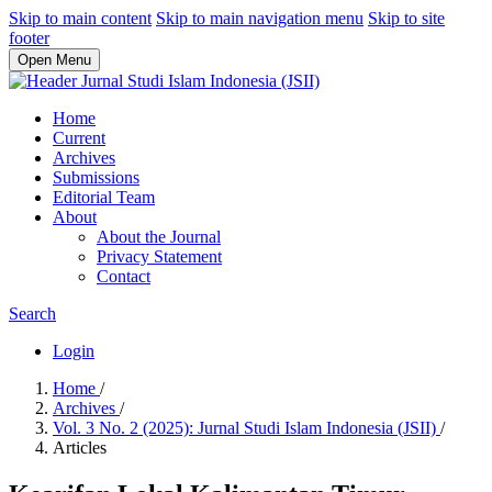
Skip to main content
Skip to main navigation menu
Skip to site
footer
Open Menu
Home
Current
Archives
Submissions
Editorial Team
About
About the Journal
Privacy Statement
Contact
Search
Login
Home
/
Archives
/
Vol. 3 No. 2 (2025): Jurnal Studi Islam Indonesia (JSII)
/
Articles