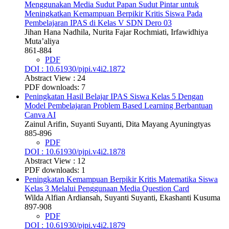
Menggunakan Media Sudut Papan Sudut Pintar untuk
Meningkatkan Kemampuan Berpikir Kritis Siswa Pada
Pembelajaran IPAS di Kelas V SDN Dero 03
Jihan Hana Nadhila, Nurita Fajar Rochmiati, Irfawidhiya
Muta’aliya
861-884
PDF
DOI : 10.61930/pjpi.v4i2.1872
Abstract View : 24
PDF downloads: 7
Peningkatan Hasil Belajar IPAS Siswa Kelas 5 Dengan
Model Pembelajaran Problem Based Learning Berbantuan
Canva AI
Zainul Arifin, Suyanti Suyanti, Dita Mayang Ayuningtyas
885-896
PDF
DOI : 10.61930/pjpi.v4i2.1878
Abstract View : 12
PDF downloads: 1
Peningkatan Kemampuan Berpikir Kritis Matematika Siswa
Kelas 3 Melalui Penggunaan Media Question Card
Wilda Alfian Ardiansah, Suyanti Suyanti, Ekashanti Kusuma
897-908
PDF
DOI : 10.61930/pjpi.v4i2.1879