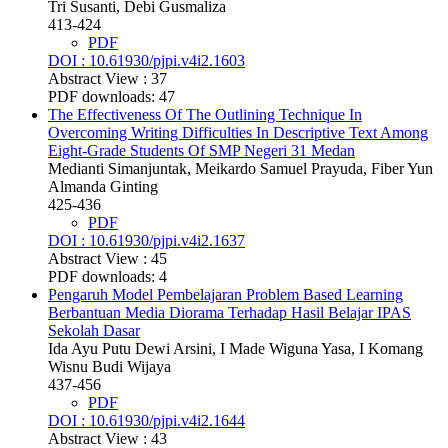
Tri Susanti, Debi Gusmaliza
413-424
PDF
DOI : 10.61930/pjpi.v4i2.1603
Abstract View : 37
PDF downloads: 47
The Effectiveness Of The Outlining Technique In
Overcoming Writing Difficulties In Descriptive Text Among
Eight-Grade Students Of SMP Negeri 31 Medan
Medianti Simanjuntak, Meikardo Samuel Prayuda, Fiber Yun
Almanda Ginting
425-436
PDF
DOI : 10.61930/pjpi.v4i2.1637
Abstract View : 45
PDF downloads: 4
Pengaruh Model Pembelajaran Problem Based Learning
Berbantuan Media Diorama Terhadap Hasil Belajar IPAS
Sekolah Dasar
Ida Ayu Putu Dewi Arsini, I Made Wiguna Yasa, I Komang
Wisnu Budi Wijaya
437-456
PDF
DOI : 10.61930/pjpi.v4i2.1644
Abstract View : 43