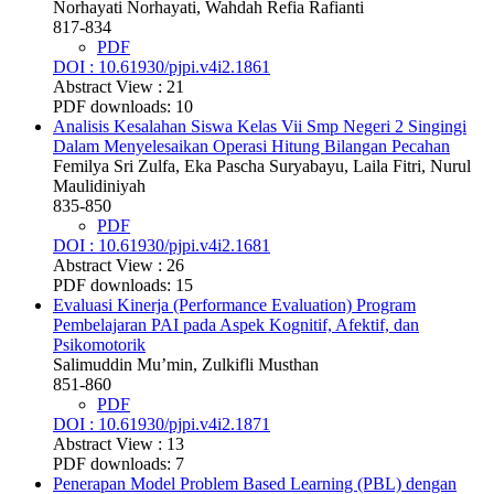
Norhayati Norhayati, Wahdah Refia Rafianti
817-834
PDF
DOI : 10.61930/pjpi.v4i2.1861
Abstract View : 21
PDF downloads: 10
Analisis Kesalahan Siswa Kelas Vii Smp Negeri 2 Singingi
Dalam Menyelesaikan Operasi Hitung Bilangan Pecahan
Femilya Sri Zulfa, Eka Pascha Suryabayu, Laila Fitri, Nurul
Maulidiniyah
835-850
PDF
DOI : 10.61930/pjpi.v4i2.1681
Abstract View : 26
PDF downloads: 15
Evaluasi Kinerja (Performance Evaluation) Program
Pembelajaran PAI pada Aspek Kognitif, Afektif, dan
Psikomotorik
Salimuddin Mu’min, Zulkifli Musthan
851-860
PDF
DOI : 10.61930/pjpi.v4i2.1871
Abstract View : 13
PDF downloads: 7
Penerapan Model Problem Based Learning (PBL) dengan