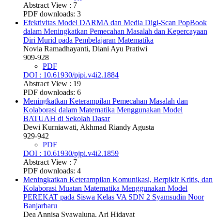
Abstract View : 7
PDF downloads: 3
Efektivitas Model DARMA dan Media Digi-Scan PopBook
dalam Meningkatkan Pemecahan Masalah dan Kepercayaan
Diri Murid pada Pembelajaran Matematika
Novia Ramadhayanti, Diani Ayu Pratiwi
909-928
PDF
DOI : 10.61930/pjpi.v4i2.1884
Abstract View : 19
PDF downloads: 6
Meningkatkan Keterampilan Pemecahan Masalah dan
Kolaborasi dalam Matematika Menggunakan Model
BATUAH di Sekolah Dasar
Dewi Kurniawati, Akhmad Riandy Agusta
929-942
PDF
DOI : 10.61930/pjpi.v4i2.1859
Abstract View : 7
PDF downloads: 4
Meningkatkan Keterampilan Komunikasi, Berpikir Kritis, dan
Kolaborasi Muatan Matematika Menggunakan Model
PEREKAT pada Siswa Kelas VA SDN 2 Syamsudin Noor
Banjarbaru
Dea Annisa Syawaluna, Ari Hidayat