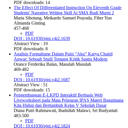
PDF downloads: 14
The Effect Of Differentiated Instruction On Eleventh Grade
Students' Narrative Writing Skill At SMA Budi Murni 2
Maria Sihotang, Meikardo Samuel Prayuda, Fiber Yun
Almanda Ginting
457-468
PDF
DOI : 10.61930/pjpi.v4i2.1639
Abstract View : 19
PDF downloads: 8
Analisis Formalisme Dalam Puisi “Aku” Karya Chairil
Anwar: Sebuah Studi Tentang Kritik Sastra Modern
Orance Ferderika Balan, Masulah Masulah
469-482
PDF
DOI : 10.61930/pjpi.v4i2.1687
Abstract View : 51
PDF downloads: 15
Pengembangan E-LKPD Interaktif Berbasis Web
Liveworksheet pada Mata Pelajaran IPAS Materi Bagaimana
Kita Hidup dan Bertumbuh Kelas V Sekolah Dasar
Diana Putri Rahmawati, Ibadullah Malawi, Sri Budyartati
483-500
PDF
DOI : 10.61930/pjpi.v4i2.1824