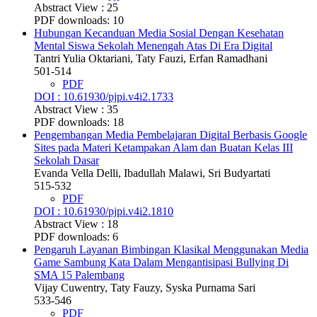
Abstract View : 25
PDF downloads: 10
Hubungan Kecanduan Media Sosial Dengan Kesehatan
Mental Siswa Sekolah Menengah Atas Di Era Digital
Tantri Yulia Oktariani, Taty Fauzi, Erfan Ramadhani
501-514
PDF
DOI : 10.61930/pjpi.v4i2.1733
Abstract View : 35
PDF downloads: 18
Pengembangan Media Pembelajaran Digital Berbasis Google
Sites pada Materi Ketampakan Alam dan Buatan Kelas III
Sekolah Dasar
Evanda Vella Delli, Ibadullah Malawi, Sri Budyartati
515-532
PDF
DOI : 10.61930/pjpi.v4i2.1810
Abstract View : 18
PDF downloads: 6
Pengaruh Layanan Bimbingan Klasikal Menggunakan Media
Game Sambung Kata Dalam Mengantisipasi Bullying Di
SMA 15 Palembang
Vijay Cuwentry, Taty Fauzy, Syska Purnama Sari
533-546
PDF