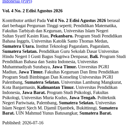
Vol. 4 No. 2 Edisi Agustus 2026
Kontributor artikel Pada
Vol 4 No. 2 Edisi Agustus 2026
berasal
dari berbagai Perguruan Tinggi seperti; Pendidikan Matematika,
Fakultas Tarbiyah dan Keguruan, Universitas Islam Negeri
Sultan Syarif Kasim Riau,
Pekanbaru.
Program Studi Pendidikan
Bahasa Inggris, Universitas Katolik Santo Thomas Medan,
Sumatera Utara.
Institut Teknologi Pagaralam, Pagaralam,
Sumatera Selatan.
Pendidikan Guru Sekolah Dasar Universitas
Hindu Negeri I Gusti Bagus Sugriwa Denpasar,
Bali.
Program Studi
Pendidikan Bahasa dan Sastra Indonesia, Universitas
Muhammadiyah Surabaya,
Jawa Timur.
Unversitas PGRI
Madiun,
Jawa Timur.
Fakultas Keguruan Dan Ilmu Pendidikan
Program Studi Bimbingan Dan Konseling Univesrsitas PGRI
Palembang,
Sumatera Selatan.
Universitas Lambung Mangkurat,
Kota Banjarmasin,
Kalimantan Timur.
Universitas Pendidikan
Indonesia,
Jawa Barat.
Program Studi Psikologi, Fakultas
Psikologi, Universitas Muria Kudus,
Jawa Tengah.
Politeknik
Negeri Pariwisata, Palembang,
Sumatera Selatan.
Universitas
Islam Negeri Sjech M. Djamil Djambek, Bukittinngi,
Sumatera
Barat.
UIN Mahmud Yunus Batusangkar,
Sumatera Barat.
Published:
2026-07-16