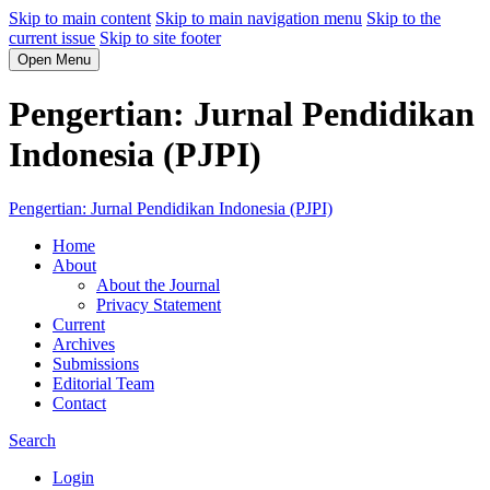
Skip to main content
Skip to main navigation menu
Skip to the
current issue
Skip to site footer
Open Menu
Pengertian: Jurnal Pendidikan
Indonesia (PJPI)
Pengertian: Jurnal Pendidikan Indonesia (PJPI)
Home
About
About the Journal
Privacy Statement
Current
Archives
Submissions
Editorial Team
Contact
Search
Login