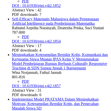
PDF
DOI : 10.61930/pjpi.v4i2.1852
Abstract View : 42
PDF downloads: 7
Self-Efficacy Matematis Mahasiswa dalam Penggunaan
Artificial Intelligence pada Pembelajaran Matematika
Rabiatul Aeprilia Nuraisyah, Dearezha Priska, Suci Yuniati
787-800
PDF
DOI : 10.61930/pjpi.v4i2.1854
Abstract View : 17
PDF downloads: 4
Meningkatkan Keterampilan Berpikir Kritis, Komunikasi dan
Kerjasama Siswa Muatan IPAS Kelas V Menggunakan
Model Pembelajaran Bungas Berbasis Culturally Responsive
Teaching di SDN Sungai Jingah 1 Banjarmasin
Wina Norjannah, Fathul Jannah
801-816
PDF
DOI : 10.61930/pjpi.v4i2.1857
Abstract View : 31
PDF downloads: 6
Implementasi Model PRATAMA Dalam Meningkatkan
Motivasi, Keterampilan Berpikir Kritis, dan Pemecahan
Masalah Siswa SD