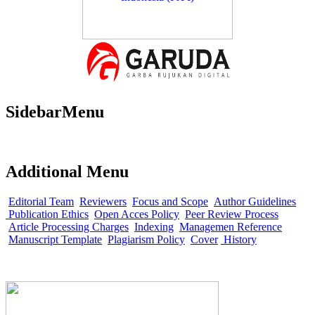
SidebarMenu
Additional Menu
Editorial Team
Reviewers
Focus and Scope
Author Guidelines
Publication Ethics
Open Acces Policy
Peer Review Process
Article Processing Charges
Indexing
Managemen Reference
Manuscript Template
Plagiarism Policy
Cover
History