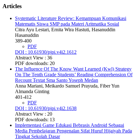
Articles
Systematic Literature Review: Kemampuan Komunikasi
Matematis Siswa SMP pada Materi Aritmatika Sosial
Citra Ayu Lestari, Ernita Wira Hastuti, Hasanuddin
Hasanuddin
389-400
PDF
DOI : 10.61930/pjpi.v4i2.1612
Abstract View : 36
PDF downloads: 20
The Influence Of The Know Want Learned (Kwl) Strategy
On The Tenth Grade Students’ Reading Comprehension Of
Recount Textat Sma Santo Yoseph Medan
Anna Mariani, Meikardo Samuel Prayuda, Fiber Yun
Almanda Ginting
401-412
PDF
DOI : 10.61930/pjpi.v4i2.1638
Abstract View : 20
PDF downloads: 13
Implementasi Game Edukasi Bebrasis Android Sebagai
Media Pembelajaran Pengenalan Sifat Huruf Hijaiyah Pada
Tingkat Sekolah Dasar