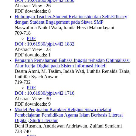
DOI : 10.61930/pjpi.v4i2.1830
Abstract View : 26
PDF downloads: 8
Hubungan Teacher-Student Relationship dan Self-Efficacy
dengan Student Engagement pada Siswa SMP
Naswafirda Nailul Wafa, Iranita Hervi Mahardayani
709-718
PDF
DOI : 10.61930/pjpi.v4i2.1832
Abstract View : 23
PDF downloads: 1
Pengaruh Pemahaman Bahasa Inggris terhadap Optimalisasi
Alur Kerja Digital pada Sistem Informasi Hotel
Destra Amni, M. Taslim, Indah Wati, Luthfia Renalda Tania,
Luthifar Syach Anwar
719-732
PDF
DOI : 10.61930/pjpi.v4i2.1716
Abstract View : 30
PDF downloads: 9
Model Penguatan Karakter Religius Siswa melalui
Pembelajaran Pendidikan Agama Islam Berbasis Literasi
Digital; Studi Literatur
Deni Rusman, Andriawan Andriawan, Zulfani Semiarni
733-740