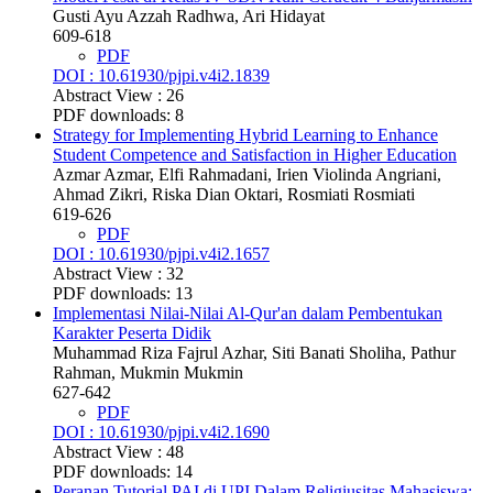
Gusti Ayu Azzah Radhwa, Ari Hidayat
609-618
PDF
DOI : 10.61930/pjpi.v4i2.1839
Abstract View : 26
PDF downloads: 8
Strategy for Implementing Hybrid Learning to Enhance
Student Competence and Satisfaction in Higher Education
Azmar Azmar, Elfi Rahmadani, Irien Violinda Angriani,
Ahmad Zikri, Riska Dian Oktari, Rosmiati Rosmiati
619-626
PDF
DOI : 10.61930/pjpi.v4i2.1657
Abstract View : 32
PDF downloads: 13
Implementasi Nilai-Nilai Al-Qur'an dalam Pembentukan
Karakter Peserta Didik
Muhammad Riza Fajrul Azhar, Siti Banati Sholiha, Pathur
Rahman, Mukmin Mukmin
627-642
PDF
DOI : 10.61930/pjpi.v4i2.1690
Abstract View : 48
PDF downloads: 14
Peranan Tutorial PAI di UPI Dalam Religiusitas Mahasiswa: