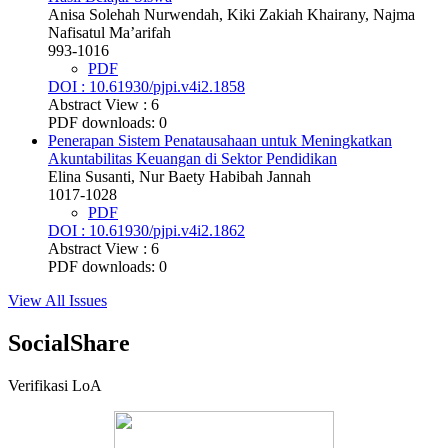
Anisa Solehah Nurwendah, Kiki Zakiah Khairany, Najma
Nafisatul Ma’arifah
993-1016
PDF
DOI : 10.61930/pjpi.v4i2.1858
Abstract View : 6
PDF downloads: 0
Penerapan Sistem Penatausahaan untuk Meningkatkan
Akuntabilitas Keuangan di Sektor Pendidikan
Elina Susanti, Nur Baety Habibah Jannah
1017-1028
PDF
DOI : 10.61930/pjpi.v4i2.1862
Abstract View : 6
PDF downloads: 0
View All Issues
SocialShare
Verifikasi LoA