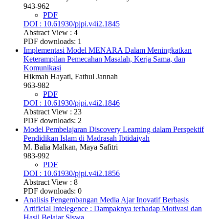
943-962
PDF
DOI : 10.61930/pjpi.v4i2.1845
Abstract View : 4
PDF downloads: 1
Implementasi Model MENARA Dalam Meningkatkan
Keterampilan Pemecahan Masalah, Kerja Sama, dan
Komunikasi
Hikmah Hayati, Fathul Jannah
963-982
PDF
DOI : 10.61930/pjpi.v4i2.1846
Abstract View : 23
PDF downloads: 2
Model Pembelajaran Discovery Learning dalam Perspektif
Pendidikan Islam di Madrasah Ibtidaiyah
M. Balia Malkan, Maya Safitri
983-992
PDF
DOI : 10.61930/pjpi.v4i2.1856
Abstract View : 8
PDF downloads: 0
Analisis Pengembangan Media Ajar Inovatif Berbasis
Artificial Intelegence : Dampaknya terhadap Motivasi dan
Hasil Belajar Siswa