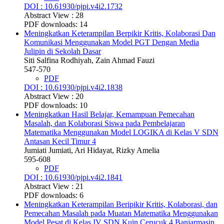
DOI : 10.61930/pjpi.v4i2.1732
Abstract View : 28
PDF downloads: 14
Meningkatkan Keterampilan Berpikir Kritis, Kolaborasi Dan
Komunikasi Menggunakan Model PGT Dengan Media
Julipin di Sekolah Dasar
Siti Salfina Rodhiyah, Zain Ahmad Fauzi
547-570
PDF
DOI : 10.61930/pjpi.v4i2.1838
Abstract View : 20
PDF downloads: 10
Meningkatkan Hasil Belajar, Kemampuan Pemecahan
Masalah, dan Kolaborasi Siswa pada Pembelajaran
Matematika Menggunakan Model LOGIKA di Kelas V SDN
Antasan Kecil Timur 4
Jumiati Jumiati, Ari Hidayat, Rizky Amelia
595-608
PDF
DOI : 10.61930/pjpi.v4i2.1841
Abstract View : 21
PDF downloads: 6
Meningkatkan Keterampilan Beripikir Kritis, Kolaborasi, dan
Pemecahan Masalah pada Muatan Matematika Menggunakan
Model Pesat di Kelas IV SDN Kuin Cerucuk 4 Banjarmasin