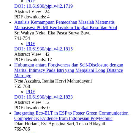
PDF
DOI : 10.61930/pjpi.v4i2.1719
Abstract View : 24
PDF downloads: 4
Analisis Kemampuan Pemecahan Masalah Matematis
Mahasiswa PGMI Berdasarkan Tingkat Kesulitan Soal
Sri Wahyu Neka, Eka Pasca Surya Bayu
741-754
PDF
DOI : 10.61930/pjpi.v4i2.1815
Abstract View : 42
PDF downloads: 17
Hubungan antara Forgiveness dan Self-Disclosure dengan
Marital Intimacy Pada Istri yang Menjalani Long Distance
Marriage
Neta Azzahra, Iranita Hervi Mahardayani
755-768
PDF
DOI : 10.61930/pjpi.v4i2.1833
Abstract View : 12
PDF downloads: 0
Integrating Eco-ELT in ESP to Foster Green Communication
Competence: Evidence from Indonesian Polytechnic
Dian Heriani, Evi Agustina Sari, Trisna Hidayati
769-786